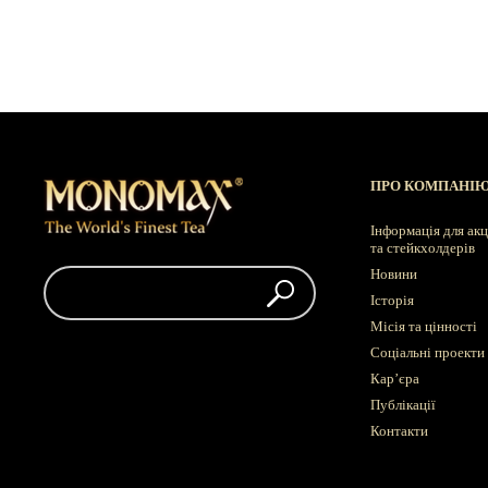
ПРО КОМПАНІ
Інформація для акц
та стейкхолдерів
Новини
Історія
Місія та цінності
Соціальні проекти
Кар’єра
Публікації
Контакти