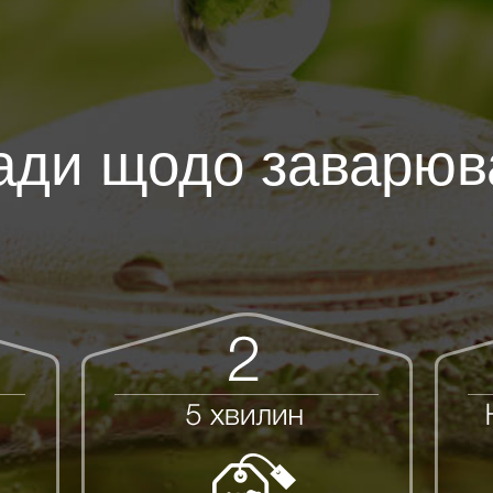
ади щодо заварюв