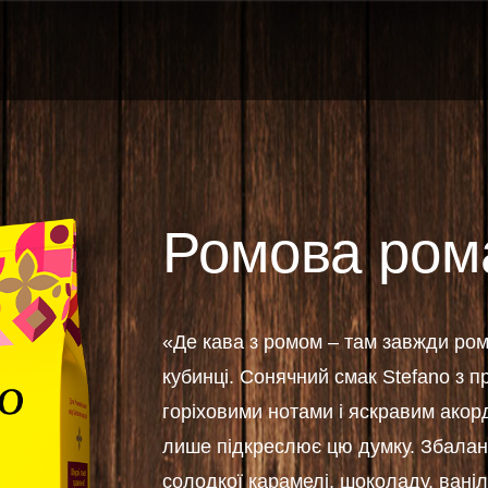
Ромова ром
«Де кава з ромом – там завжди ром
кубинці. Сонячний смак Stefano з 
горіховими нотами і яскравим акор
лише підкреслює цю думку. Збалан
солодкої карамелі, шоколаду, ванілі