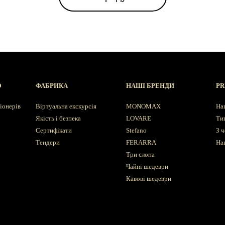
Ю
ФАБРИКА
НАШІ БРЕНДИ
PR
іонерів
Віртуальна екскурсія
MONOMAX
На
Якість і безпека
LOVARE
Ти
Сертифікати
Stefano
З ч
Тендери
FERARRA
На
Три слона
Чайні шедеври
Кавові шедеври