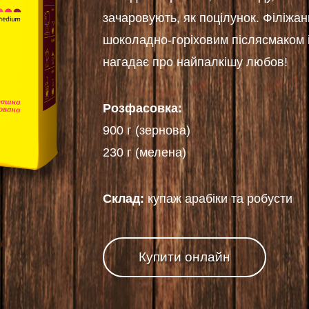
зачаровують, як поцілунок. Філіжа
шоколадно-горіховим післясмаком 
нагадає про найпалкішу любов!
Розфасовка:
900 г (зернова)
230 г (мелена)
Склад:
купаж арабіки та робусти
Купити онлайн