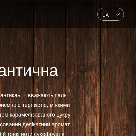
UA
антична
антика», – вважають палкі
приємною терпкістю, м’якими
дом карамелізованого цукру
сований делікатний аромат
 й тонкі ноти сухофруктів