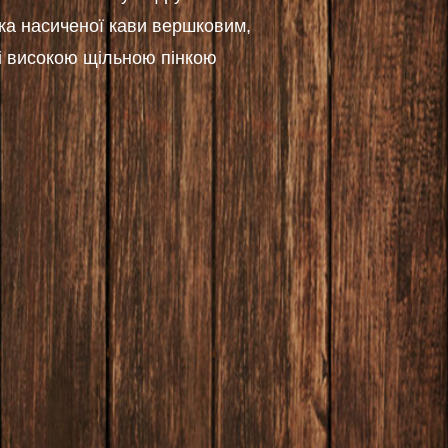
нка насиченої кави вершковим,
і високою щільною пінкою