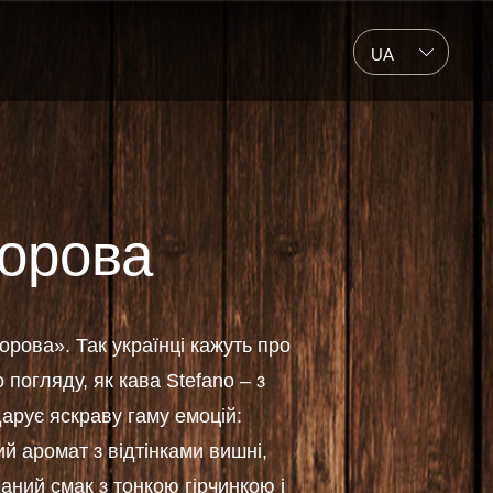
UA
норова
орова». Так українці кажуть про
погляду, як кава Stefano – з
арує яскраву гаму емоцій:
й аромат з відтінками вишні,
аний смак з тонкою гірчинкою і