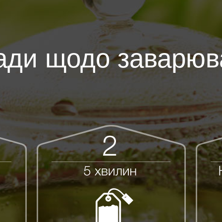
ади щодо заварюв