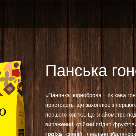
Панська го
«Панянка чорноброва – як кава гон
пристрасть, що захоплює з першого 
першого ковтка. Це знайомство под
виражений, стійкий ягідно-фруктови
горіха
і спецій, ідеально збалансов