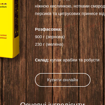
ніжною кислинкою, нотками смород
персиків та цитрусових принесе від
Розфасовка:
900 г (зернова)
230 г (мелена)
Склад:
купаж арабіки та робусти
Купити онлайн
Основні інгредієнти