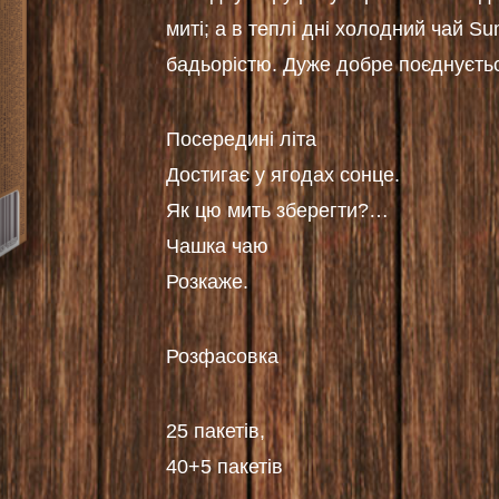
миті; а в теплі дні холодний чай S
бадьорістю. Дуже добре поєднуєтьс
Посередині літа
Достигає у ягодах сонце.
Як цю мить зберегти?…
Чашка чаю
Розкаже.
Розфасовка
25 пакетів,
40+5 пакетів