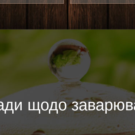
ади щодо заварюв