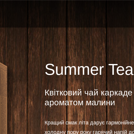
Summer Tea
Квітковий чай каркаде
ароматом малини
Кращий смак літа дарує гармонійне
холодну пору року гарячий напій д