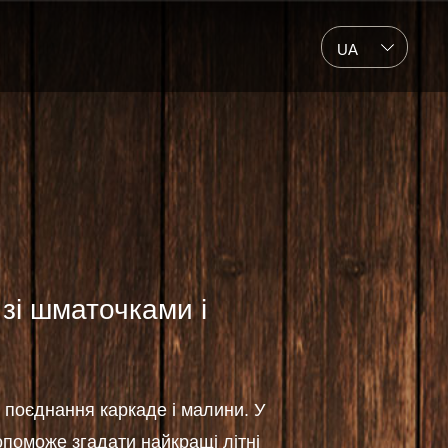
UA
 зі шматочками і
 поєднання каркаде і малини. У
опоможе згадати найкращі літні