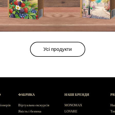
Усі продукти
Ю
ФАБРИКА
НАШІ БРЕНДИ
PR
іонерів
Віртуальна екскурсія
MONOMAX
На
Якість і безпека
LOVARE
Ти