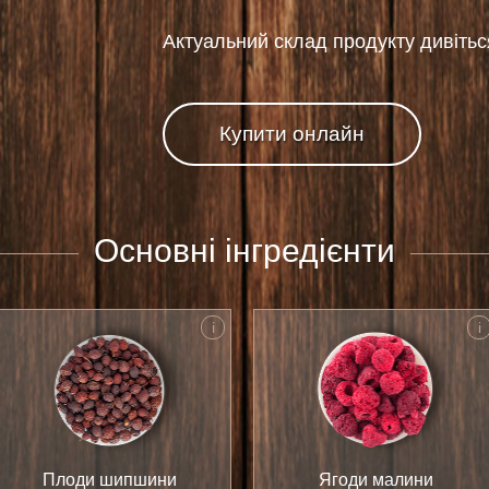
Актуальний склад продукту дивіться
Купити онлайн
Основні інгредієнти
i
i
Плоди шипшини
Ягоди малини