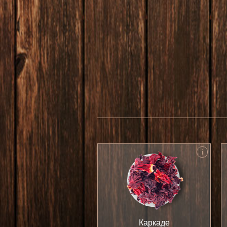
i
Каркаде