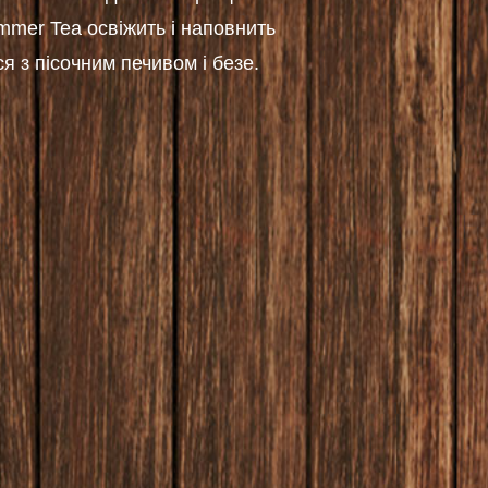
ummer Tea освіжить і наповнить
я з пісочним печивом і безе.