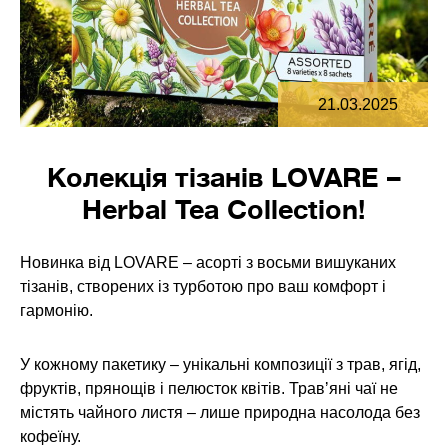
21.03.2025
Колекція тізанів LOVARE –
Herbal Tea Collection!
Новинка від LOVARE – асорті з восьми вишуканих
тізанів, створених із турботою про ваш комфорт і
гармонію.
У кожному пакетику – унікальні композиції з трав, ягід,
фруктів, прянощів і пелюсток квітів. Травʼяні чаї не
містять чайного листя – лише природна насолода без
кофеїну.