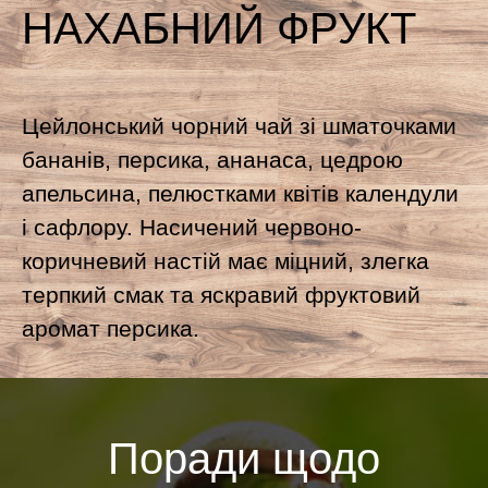
НАХАБНИЙ ФРУКТ
Цейлонський чорний чай зі шматочками
бананів, персика, ананаса, цедрою
апельсина, пелюстками квітів календули
і сафлору. Насичений червоно-
коричневий настій має міцний, злегка
терпкий смак та яскравий фруктовий
аромат персика.
Поради щодо