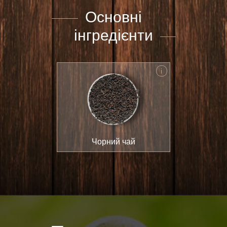
Основні
інгредієнти
i
Чорний чай