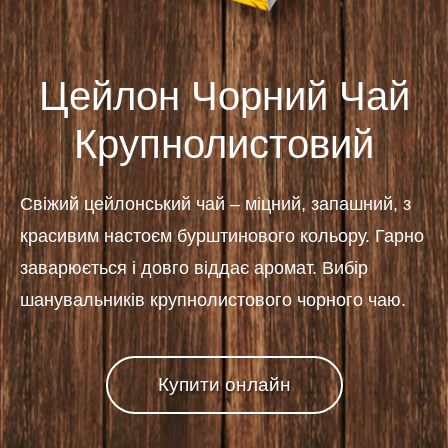
Цейлон Чорний Чай
Крупнолистовий
Свіжий цейлонський чай – міцний, запашний, з
красивим настоєм бурштинового кольору. Гарно
заварюється і довго віддає аромат. Вибір
шанувальників крупнолистового чорного чаю.
Купити онлайн