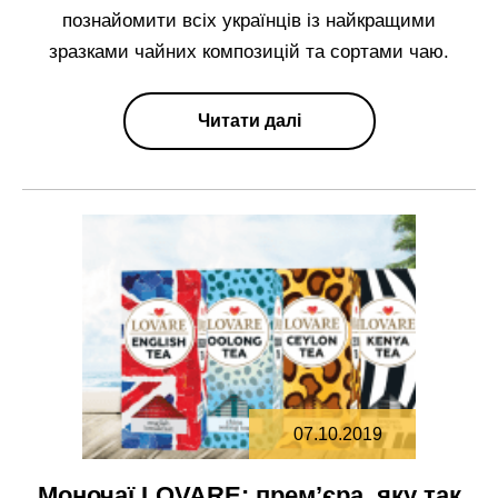
познайомити всіх українців із найкращими
зразками чайних композицій та сортами чаю.
Читати далі
07.10.2019
Моночаї LOVARE: прем’єра, яку так