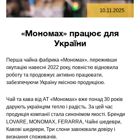
10.11.2025
«Мономах» працює для
України
Перша чайна фабрика «Мономах», переживши
окупацію навесні 2022 року, повністю відновила
роботу та продовжує активно працювати,
забезпечуючи Україну якісною продукцією.
Чай та кава від АТ «Мономах» вже понад 30 років
дарують українцям тепло і радість. За цей час
продукція компанії стала синонімом якості. Бренди
LOVARE, MONOMAX, FERARRA, Чайні шедеври,
Кавові шедеври, Три слони завоювали довіру і
визнання споживачів.